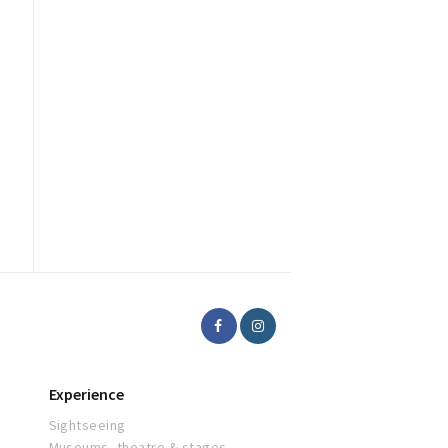
Experience
Sightseeing
Museums, theatre & stages