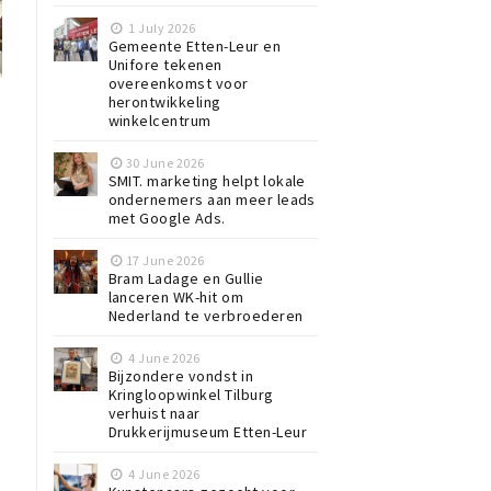
1 July 2026
Gemeente Etten-Leur en
Unifore tekenen
overeenkomst voor
herontwikkeling
winkelcentrum
30 June 2026
SMIT. marketing helpt lokale
ondernemers aan meer leads
met Google Ads.
d
17 June 2026
Bram Ladage en Gullie
lanceren WK-hit om
Nederland te verbroederen
4 June 2026
Bijzondere vondst in
Kringloopwinkel Tilburg
verhuist naar
Drukkerijmuseum Etten-Leur
4 June 2026