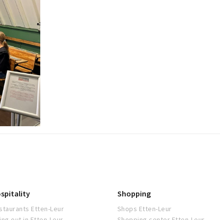
spitality
Shopping
staurants Etten-Leur
Shops Etten-Leur
ing out in Etten-Leur
Shopping center Etten-Leur