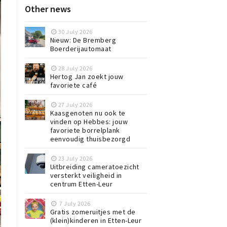
Other news
30 July 2026
Nieuw: De Bremberg
Boerderijautomaat
28 July 2026
Hertog Jan zoekt jouw
favoriete café
27 July 2026
Kaasgenoten nu ook te
vinden op Hebbes: jouw
favoriete borrelplank
eenvoudig thuisbezorgd
23 July 2026
Uitbreiding cameratoezicht
versterkt veiligheid in
centrum Etten-Leur
7 July 2026
Gratis zomeruitjes met de
(klein)kinderen in Etten-Leur