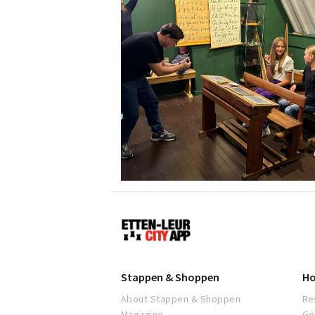
Etten-
Leur
Stappen & Shoppen
Ho
About Stappen & Shoppen
Re
Magazine
Go