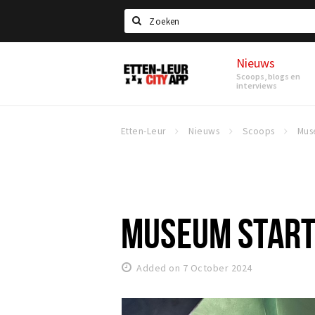
Search
Nieuws
Etten-
Scoops, blogs en
Leur
interviews
Etten-Leur
Nieuws
Scoops
MUSEUM STAR
Added on 7 October 2024