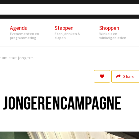
Agenda
Stappen
Shoppen
Evenementen en
Eten, drinken &
Winkels en
programmering
slapen
winkelgebieden
Museum start jongerencampagne
Share
T JONGERENCAMPAGNE