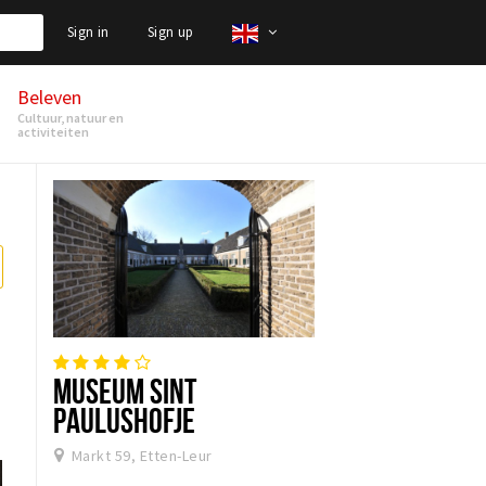
Sign in
Sign up
Beleven
Cultuur, natuur en
activiteiten
MUSEUM SINT
PAULUSHOFJE
Markt 59, Etten-Leur