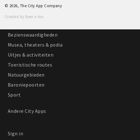
© 2026, The City App Company
Winkelgebieden
Created by Beer n tea
Parkeren
Bezienswaardigheden
Musea, theaters & podia
Uitjes & activiteiten
Toeristische routes
Natuurgebieden
Baroniepoorten
Sport
Andere City Apps
Sign in