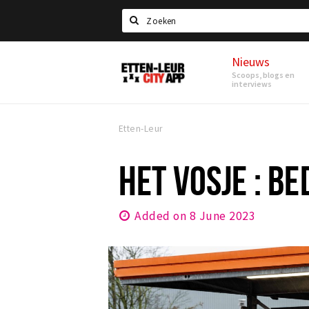
Search
Nieuws
Etten-
Scoops, blogs en
Leur
interviews
Etten-Leur
HET VOSJE : BE
Added on 8 June 2023