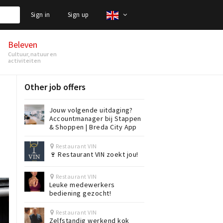
Sign in
Sign up
Beleven
Cultuur, natuur en
activiteiten
Other job offers
Jouw volgende uitdaging?
Accountmanager bij Stappen
& Shoppen | Breda City App
Restaurant VIN
🍷 Restaurant VIN zoekt jou!
Restaurant VIN
Leuke medewerkers
bediening gezocht!
Restaurant VIN
Zelfstandig werkend kok