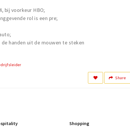
, bij voorkeur HBO;
inggevende rol is een pre;
auto;
om de handen uit de mouwen te steken
rijfsleider
Share
spitality
Shopping