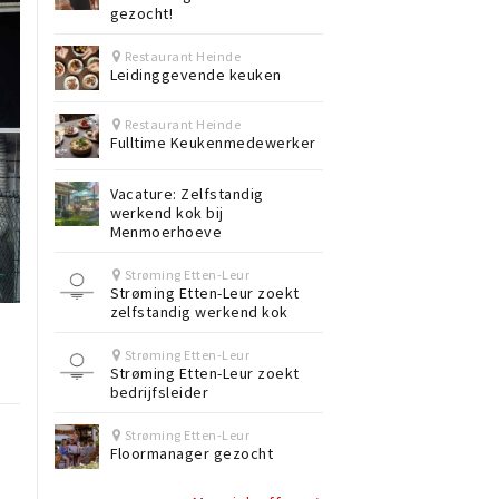
gezocht!
Restaurant Heinde
Leidinggevende keuken
Restaurant Heinde
Fulltime Keukenmedewerker
Vacature: Zelfstandig
werkend kok bij
Menmoerhoeve
Strøming Etten-Leur
Strøming Etten-Leur zoekt
zelfstandig werkend kok
Strøming Etten-Leur
Strøming Etten-Leur zoekt
bedrijfsleider
Strøming Etten-Leur
Floormanager gezocht