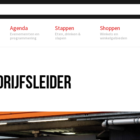
Agenda
Stappen
Shoppen
Evenementen en
Eten, drinken &
Winkels en
programmering
slapen
winkelgebieden
DRIJFSLEIDER