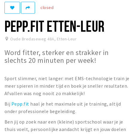
closed
Winkelgebieden
Parkeren
PEPP.FIT ETTEN-LEUR
Bezienswaardigheden
Oude Bredaseweg 48A
,
Etten-Leur
Musea, theaters & podia
Word fitter, sterker en strakker in
Uitjes & activiteiten
slechts 20 minuten per week!
Toeristische routes
Natuurgebieden
Sport slimmer, niet langer: met EMS-technologie train je
Baroniepoorten
meer spieren in minder tijd en boek je sneller resultaten.
Sport
Afvallen was nog nooit zo makkelijk!
Bij
Pepp.fit
haal je het maximale uit je training, altijd
Andere City Apps
onder professionele begeleiding.
Ben jij op zoek naar een (kleine) sportschool waar je je
Sign in
thuis voelt, persoonlijke aandacht krijgt en jouw doelen