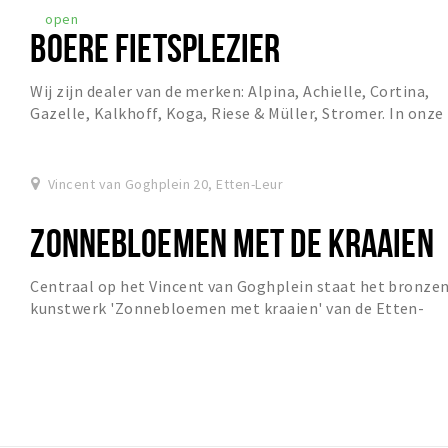
open
BOERE FIETSPLEZIER
Wij zijn dealer van de merken: Alpina, Achielle, Cortina,
Gazelle, Kalkhoff, Koga, Riese & Müller, Stromer. In onze
showroom hebben wij altijd een rui...
Vincent van Goghplein 20, Etten-Leur
ZONNEBLOEMEN MET DE KRAAIEN
Centraal op het Vincent van Goghplein staat het bronze
kunstwerk 'Zonnebloemen met kraaien' van de Etten-
Leurse Linda Scheepers (1973). De sculptuur...