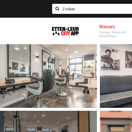
Search
Nieuws
Etten-
Scoops, blogs en
Leur
interviews