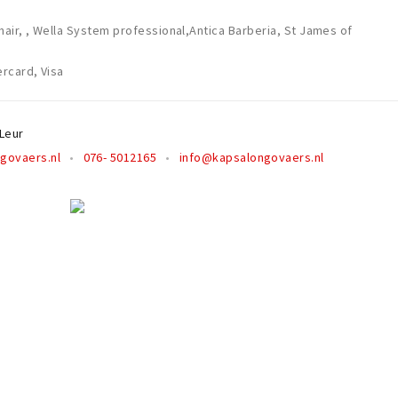
air, , Wella System professional,Antica Barberia, St James of
rcard, Visa
Leur
govaers.nl
076- 5012165
info@kapsalongovaers.nl