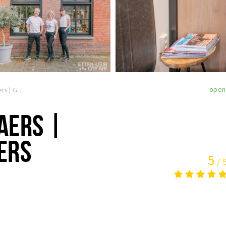
open
Kapsalon Govaers | Govaers Barbers
AERS |
ERS
5
/ 