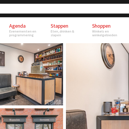
Agenda
Stappen
Shoppen
Evenementen en
Eten, drinken &
Winkels en
programmering
slapen
winkelgebieden