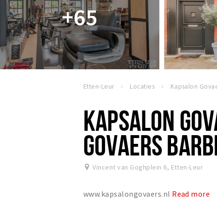
+65
Etten-Leur
Locaties
KAPSALON GOV
GOVAERS BARB
Vincent van Goghplein 6
,
Etten-Leur
www.kapsalongovaers.nl
Read more