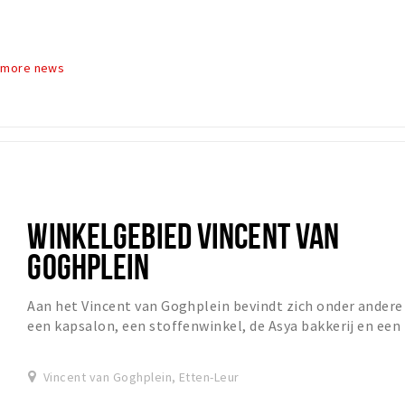
 more news
WINKELGEBIED VINCENT VAN
GOGHPLEIN
Aan het Vincent van Goghplein bevindt zich onder andere
een kapsalon, een stoffenwinkel, de Asya bakkerij en een
fietsenzaak. Hier vlakbij ook een Gri...
Vincent van Goghplein, Etten-Leur