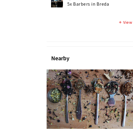
5x Barbers in Breda
View
add
Nearby