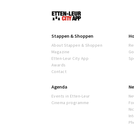
Etten-
Leur
Stappen & Shoppen
Ho
About Stappen & Shoppen
Re
Magazine
Go
Etten-Leur City App
Sp
Awards
Contact
Agenda
Ne
Events in Etten-Leur
Ne
Cinema programme
Fo
Nic
In
Ph