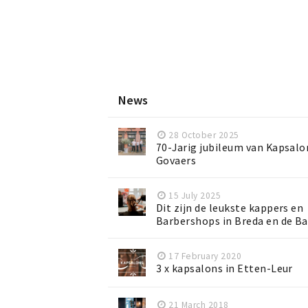
News
28 October 2025
70-Jarig jubileum van Kapsalo
Govaers
15 July 2025
Dit zijn de leukste kappers en
Barbershops in Breda en de B
17 February 2020
3 x kapsalons in Etten-Leur
21 March 2018