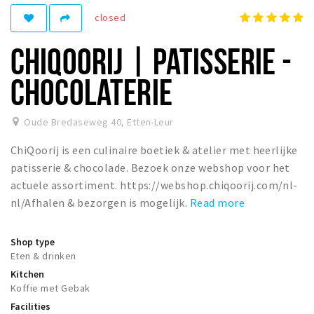
closed
Winkelgebieden
Parkeren
CHIQOORIJ | PATISSERIE -
Bezienswaardigheden
CHOCOLATERIE
Musea, theaters & podia
Uitjes & activiteiten
Oude Bredaseweg 40
,
Etten-Leur
Toeristische routes
ChiQoorij is een culinaire boetiek & atelier met heerlijke
Natuurgebieden
patisserie & chocolade. Bezoek onze webshop voor het
actuele assortiment. https://webshop.chiqoorij.com/nl-
Baroniepoorten
nl/Afhalen & bezorgen is mogelijk.
Read more
Sport
Shop type
Andere City Apps
Eten & drinken
Kitchen
Koffie met Gebak
Sign in
Facilities