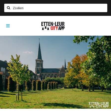
Search
Etten-
Home
Leur
Agenda
Deals
Party pics
Nieuws, interviews & blogs
Eten
Drinken
Slapen
Recreatief
Winkels