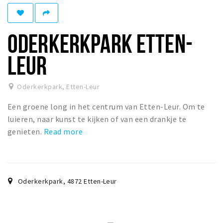
Winkelgebieden
Parkeren
ODERKERKPARK ETTEN-
Bezienswaardigheden
LEUR
Musea, theaters & podia
Uitjes & activiteiten
Oderkerkpark
,
Etten-Leur
Toeristische routes
Een groene long in het centrum van Etten-Leur. Om te
Natuurgebieden
luieren, naar kunst te kijken of van een drankje te
genieten.
Read more
Baroniepoorten
Sport
Andere City Apps
Oderkerkpark
,
4872
Etten-Leur
Sign in