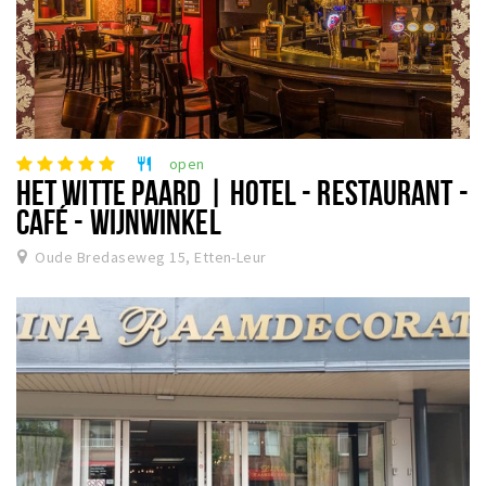
open
restaurant
HET WITTE PAARD | HOTEL - RESTAURANT -
CAFÉ - WIJNWINKEL
Oude Bredaseweg 15, Etten-Leur