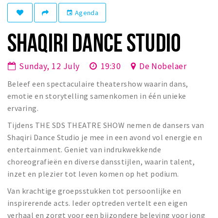
Winkelgebieden
Agenda
event
Parkeren
SHAQIRI DANCE STUDIO
Bezienswaardigheden
Sunday, 12 July
19:30
De Nobelaer
Musea, theaters & podia
Beleef een spectaculaire theatershow waarin dans,
Uitjes & activiteiten
emotie en storytelling samenkomen in één unieke
Toeristische routes
ervaring.
Natuurgebieden
Tijdens THE SDS THEATRE SHOW nemen de dansers van
Baroniepoorten
Shaqiri Dance Studio je mee in een avond vol energie en
Sport
entertainment. Geniet van indrukwekkende
choreografieën en diverse dansstijlen, waarin talent,
Andere City Apps
inzet en plezier tot leven komen op het podium.
Van krachtige groepsstukken tot persoonlijke en
inspirerende acts. Ieder optreden vertelt een eigen
Sign in
verhaal en zorgt voor een bijzondere beleving voor jong