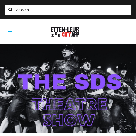
Search
Etten-
Home
Leur
Agenda
Deals
Party pics
Nieuws, interviews & blogs
Eten
Drinken
Slapen
Recreatief
Winkels