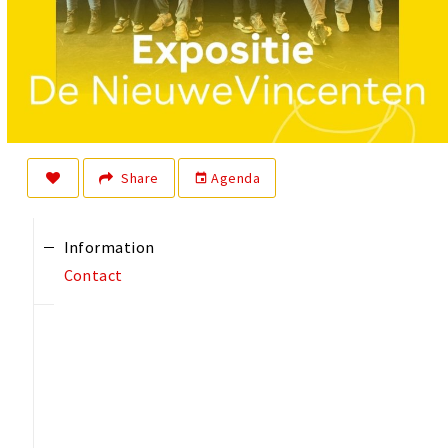
Share
Agenda
event
Information
Contact