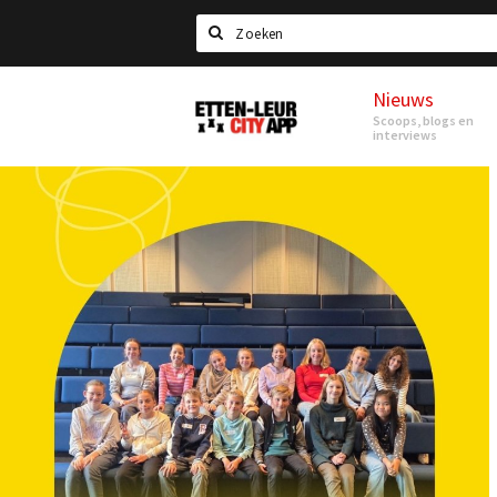
Search
Nieuws
Etten-
Scoops, blogs en
Leur
interviews