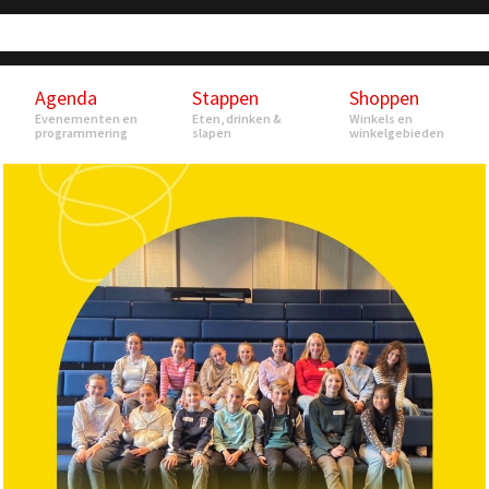
Agenda
Stappen
Shoppen
Evenementen en
Eten, drinken &
Winkels en
programmering
slapen
winkelgebieden