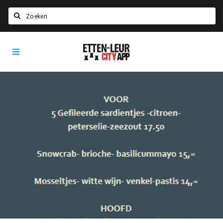
Search
Etten-
Home
Leur
Agenda
Deals
Party pics
Nieuws, interviews & blogs
Eten
Drinken
Slapen
Recreatief
Winkels