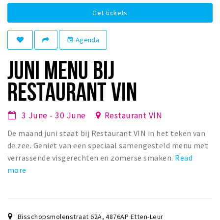
Winkelgebieden
Get tickets
Parkeren
Agenda
event
Bezienswaardigheden
JUNI MENU BIJ
Musea, theaters & podia
RESTAURANT VIN
Uitjes & activiteiten
Toeristische routes
3 June - 30 June
Restaurant VIN
Natuurgebieden
Baroniepoorten
De maand juni staat bij Restaurant VIN in het teken van
de zee. Geniet van een speciaal samengesteld menu met
Sport
verrassende visgerechten en zomerse smaken.
Read
more
Andere City Apps
Sign in
Bisschopsmolenstraat 62A
,
4876AP
Etten-Leur