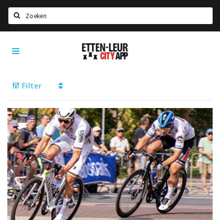
Search
Etten-
Home
Leur
Agenda
Filter
Deals
Party pics
Nieuws, interviews & blogs
Eten
Drinken
Slapen
Recreatief
Winkels