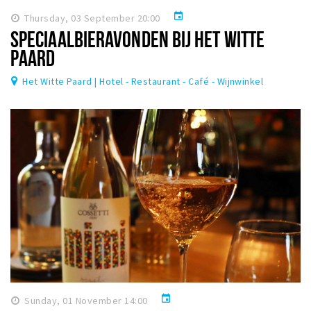
event
Thursday, 03 September 20:00
SPECIAALBIERAVONDEN BIJ HET WITTE
PAARD
Het Witte Paard | Hotel - Restaurant - Café - Wijnwinkel
event
Sunday, 01 November 14:00