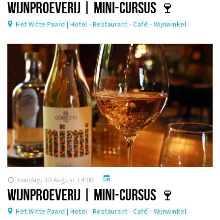
WIJNPROEVERIJ | MINI-CURSUS 🍷
Het Witte Paard | Hotel - Restaurant - Café - Wijnwinkel
event
Sunday, 30 August 14:00
WIJNPROEVERIJ | MINI-CURSUS 🍷
Het Witte Paard | Hotel - Restaurant - Café - Wijnwinkel