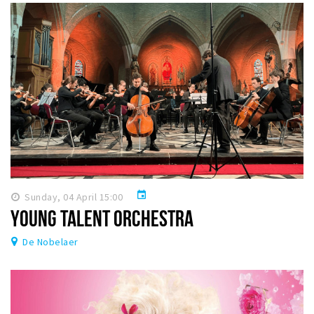
event
Sunday, 04 April 15:00
YOUNG TALENT ORCHESTRA
De Nobelaer