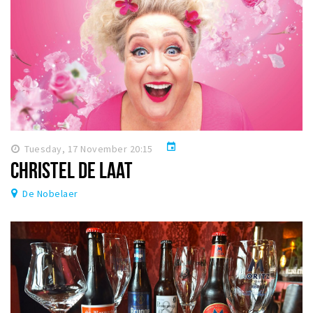
event
Tuesday, 17 November 20:15
CHRISTEL DE LAAT
De Nobelaer