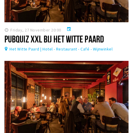
event
Friday, 27 November 20:00
PUBQUIZ XXL BIJ HET WITTE PAARD
Het Witte Paard | Hotel - Restaurant - Café - Wijnwinkel