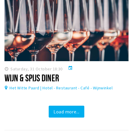
event
Saturday, 31 October 18:30
WIJN & SPIJS DINER
Het Witte Paard | Hotel - Restaurant - Café - Wijnwinkel
Load more...